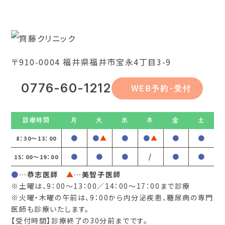
〒910-0004 福井県福井市宝永4丁目3-9
0776-60-1212
WEB予約・受付
診療時間
月
火
水
木
金
土
●
●
▲
●
●
▲
●
●
8：30～13：00
●
●
●
/
●
●
15：00～19：00
●
…恭志医師
▲
…美智子医師
※土曜は、9：00～13：00／14：00～17：00まで診療
※火曜・木曜の午前は、9：00から内分泌疾患、糖尿病の専門
医師も診療いたします。
【受付時間】診療終了の30分前までです。